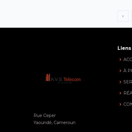
‹
Liens
ACC
À 
SER
RÉA
CO
Rue Ceper
Yaoundé, Cameroun