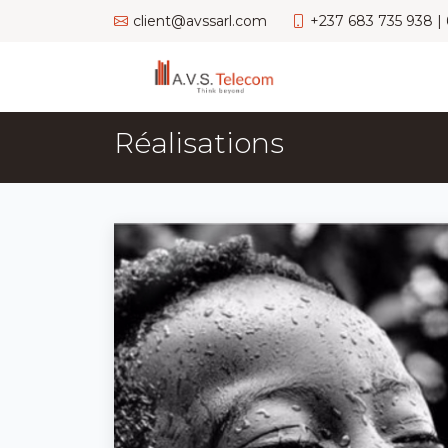
client@avssarl.com
+237 683 735 938 |
Réalisations