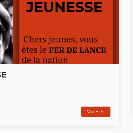
SE
Voir + >>